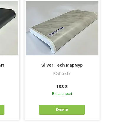
ит
Silver Tech Мармур
2717
188 ₴
В наявності
Купити