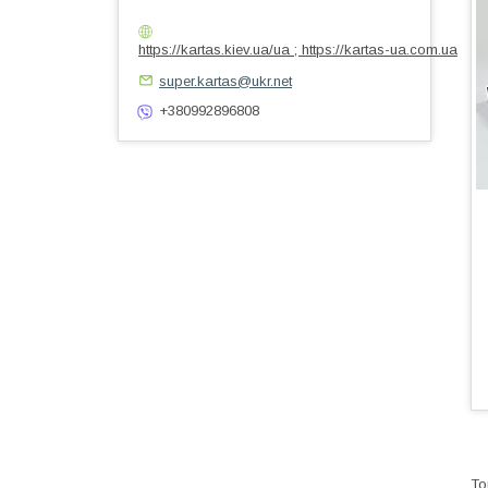
https://kartas.kiev.ua/ua ; https://kartas-ua.com.ua
super.kartas@ukr.net
+380992896808