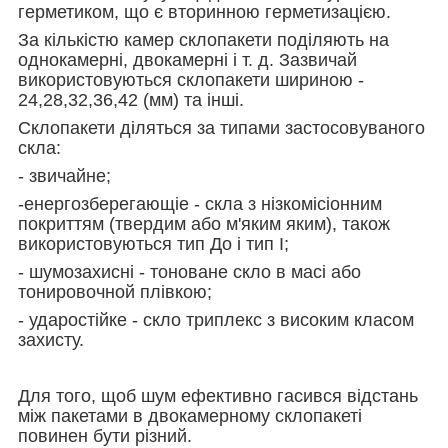
герметиком, що є вторинною герметизацією.
За кількістю камер склопакети поділяють на
однокамерні, двокамерні і т. д. Зазвичай
використовуються склопакети шириною -
24,28,32,36,42 (мм) та інші.
Склопакети діляться за типами застосовуваного
скла:
- звичайне;
-енергозберегающіе - скла з нізкомісіонним
покриттям (твердим або м'яким яким), також
використовуються тип До і тип І;
- шумозахисні - тоноване скло в масі або
тонировочной плівкою;
- ударостійке - скло триплекс з високим класом
захисту.
Для того, щоб шум ефективно гасився відстань
між пакетами в двокамерному склопакеті
повинен бути різний.