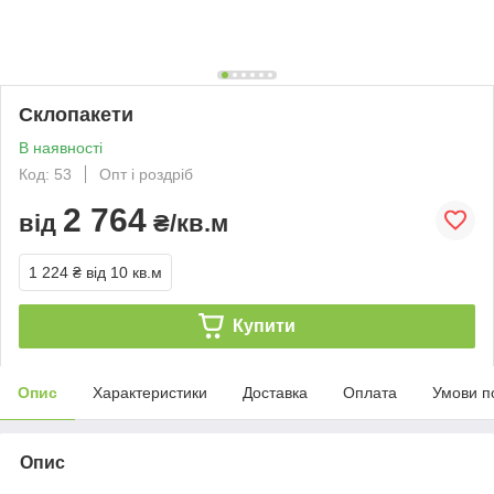
Склопакети
В наявності
Код: 53
Опт і роздріб
2 764
від
₴/кв.м
1 224 ₴
від 10 кв.м
Купити
Опис
Характеристики
Доставка
Оплата
Умови п
Опис