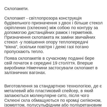
Склопакети.
Склопакет - світлопрозора конструкція
будівельного призначення з двох і більше стекол
скріплених (склеєних) між собою по контуру за
допомогою дистанційних рамок і герметиків.
Призначення склопакета як заміни звичайних
стекол -у повішення опору теплопередачі
"вікна", оскільки повітря і деякі газі погано
пропускають тепло.
Поява склопакетів в сучасному поданні бере
свій початок в середині 19 століття. Вперше
виробники Німеччини застосували склопакет в
залізничних вагонах.
Виготовлення за стандартною технологією, де є
металевий або пластиковий спейсер, в який
запаюються молекулярне сито, після чого
Склеєні скла обмащуються по кромці силіконом,
ізомелтом, полусульфідним або поліуретановим