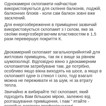
Однокамерні склопакети найчастіше
використовуються для скління балконів, лоджій,
балконних блоків - коли сам балкон зовні вже
засклений.
Для енергозбереження в приміщенні зазвичай
використовується склопакет з І склом, яке за
своїми енергозберігаючим властивостям в 1,5
рази перевершує покриття К.
Двокамерний склопакет загальноприйнятий для
житлових приміщень, так як є вище за рівнем
шумоізоляції. Відповідно вікно з двокамерним
склопакетом затребуване там, де потрібно,
особливо якщо вікна виходять на шосе, а якщо в
склопакеті одне із стекол І скло, тоді взагалі
можна не переживати ні за шум, ні за втрату
тепла.
Звичайно ж вибирайте тієї склопакет, який
підходить Вам більшою мірою, залежно від
розташування приміщення, і пам " ятайте -
потрібно довіряти професіоналам!