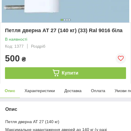
Петля дверна АТ 27 (140 кг) (33) Ral 9016 біла
В наявності
Код: 1377
Роздріб
500
₴
Купити
Опис
Характеристики
Доставка
Оплата
Умови п
Опис
Петля дверна АТ 27 (140 кг)
Максимальне навантаження дверей до 140 кг (у разі