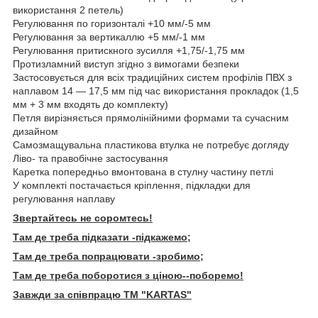
використання 2 петель)
Регулювання по горизонталі +10 мм/-5 мм
Регулювання за вертикаллю +5 мм/-1 мм
Регулювання притискного зусилля +1,75/-1,75 мм
Протизламний виступ згідно з вимогами безпеки
Застосовується для всіх традиційних систем профілів ПВХ з
наплавом 14 — 17,5 мм під час використання прокладок (1,5
мм + 3 мм входять до комплекту)
Петля вирізняється прямолінійними формами та сучасним
дизайном
Самозмащувальна пластикова втулка не потребує догляду
Ліво- та правобічне застосування
Каретка попередньо вмонтована в стулну частину петлі
У комплекті постачається кріплення, підкладки для
регулювання наплаву
Звертайтесь не соромтесь!
Там де треба підказати -
підкажемо;
Там де треба попрацювати -зробимо;
Там де треба поборотися з ціною--поборемо!
Завжди за співпрацю TM "KARTAS"