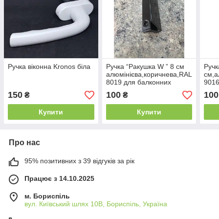
Ручка віконна Kronos біла
Ручка “Ракушка W ” 8 см
Ручк
алюмінієва,коричнева,RAL
см,а
8019 для балконних
9016
дверей
мета
150
100
100
₴
₴
две
Купити
Купити
Про нас
95% позитивних з 39 відгуків за рік
Працює з 14.10.2025
м. Бориспіль
вул. Київський шлях 10В, Бориспіль, Україна