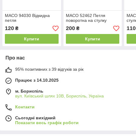
MACO 94030 Відкидна
MACO 52462 Петля
MAC
петля
поворотна на стулку
стул
120
200
110
₴
₴
Купити
Купити
Про нас
95% позитивних з 39 відгуків за рік
Працює з 14.10.2025
м. Бориспіль
вул. Київський шлях 10В, Бориспіль, Україна
Контакти
Сьогодні вихідний
Показати весь графік роботи