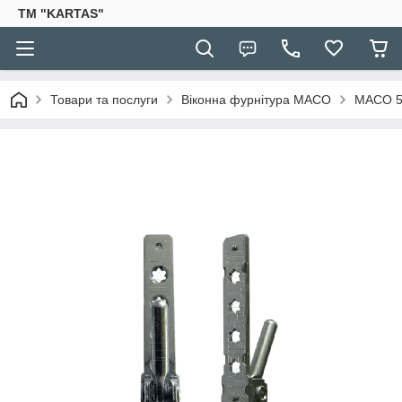
TM "KARTAS"
Товари та послуги
Віконна фурнітура MACO
MACO 5