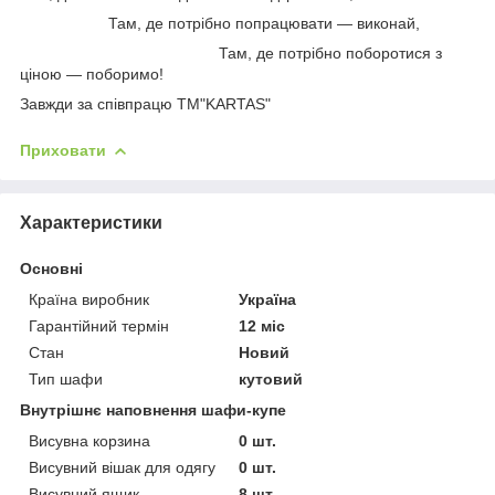
Там, де потрібно попрацювати — виконай,
Там, де потрібно поборотися з
ціною — поборимо!
Завжди за співпрацю TM"KARTAS"
Приховати
Характеристики
Основні
Країна виробник
Україна
Гарантійний термін
12 міс
Стан
Новий
Тип шафи
кутовий
Внутрішнє наповнення шафи-купе
Висувна корзина
0 шт.
Висувний вішак для одягу
0 шт.
Висувний ящик
8 шт.