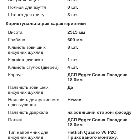
Полиця для взуття
0 шт.
Штанга для одягу
3 шт.
Користувальницькі характеристики
Висота
2515 мм
Глибина
600 мм
Кількість зовнішніх
8 шт.
висувних шухляд
Кількість дзеркал
1 шт.
Кількість стулок (дверей)
4 шт.
Корпус
ДСП Egger Сосна Пасадена
18.6мм
Наявність зовнішніх
Да
висувних шухляд
Наявність декоративного
Немає
підсвічування
Наявність дзеркала
на зовнішній стороні фасаду
Полиці
ДСП Egger Сосна Пасадена
18.6мм
Тип напрямних для
Hettich Quadro V6 P2O
висувних шухляд
Прихованого монтажу,