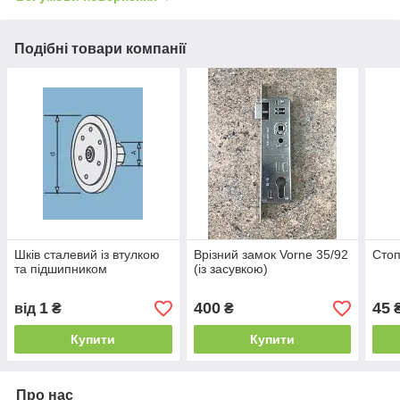
Подібні товари компанії
Шків сталевий із втулкою
Врізний замок Vorne 35/92
Сто
та підшипником
(із засувкою)
1
400
45
від
₴
₴
Купити
Купити
Про нас