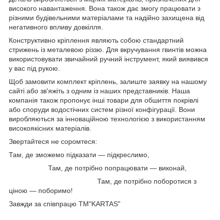
високого навантаження. Вона також дає змогу працювати з
різними будівельними матеріалами та надійно захищена від
негативного впливу довкілля.
Конструктивно кріплення являють собою стандартний
стрижень із металевою різзю. Для вкручування гвинтів можна
використовувати звичайний ручний інструмент, який виявився
у вас під рукою.
Щоб замовити комплект кріплень, залиште заявку на нашому
сайті або зв'яжіть з одним із наших представників. Наша
компанія також пропонує інші товари для обшиття покрівлі
або споруди водостічних систем різної конфігурації. Вони
виробляються за інноваційною технологією з використанням
високоякісних матеріалів.
Звертайтеся не соромтеся:
Там, де зможемо підказати — підкреслимо,
Там, де потрібно попрацювати — виконай,
Там, де потрібно поборотися з
ціною — поборимо!
Завжди за співпрацю TM"KARTAS"