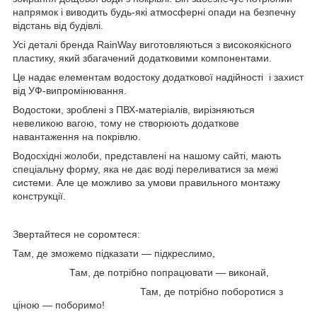
напрямок і виводить будь-які атмосферні опади на безпечну
відстань від будівлі.
Усі деталі бренда RainWay виготовляються з високоякісного
пластику, який збагачений додатковими компонентами.
Це надає елементам водостоку додаткової надійності і захист
від УФ-випромінювання.
Водостоки, зроблені з ПВХ-матеріалів, вирізняються
невеликою вагою, тому не створюють додаткове
навантаження на покрівлю.
Водосхідні жолоби, представлені на нашому сайті, мають
спеціальну форму, яка не дає воді переливатися за межі
системи. Але це можливо за умови правильного монтажу
конструкції.
Звертайтеся не соромтеся:
Там, де зможемо підказати — підкреслимо,
Там, де потрібно попрацювати — виконай,
Там, де потрібно поборотися з
ціною — поборимо!