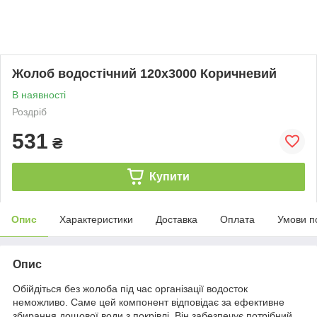
Жолоб водостічний 120х3000 Коричневий
В наявності
Роздріб
531
₴
Купити
Опис
Характеристики
Доставка
Оплата
Умови п
Опис
Обійдіться без жолоба під час організації водосток
неможливо. Саме цей компонент відповідає за ефективне
збирання дощової води з покрівлі. Він забезпечує потрібний