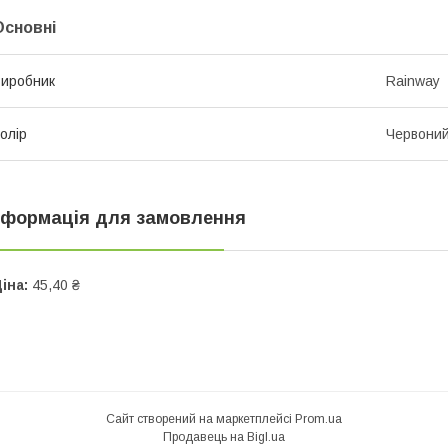
Основні
иробник
Rainway
олір
Червони
нформація для замовлення
іна:
45,40 ₴
Сайт створений на маркетплейсі
Prom.ua
Продавець на Bigl.ua