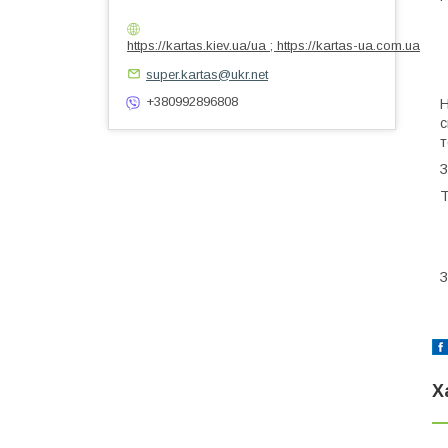
https://kartas.kiev.ua/ua ; https://kartas-ua.com.ua
super.kartas@ukr.net
+380992896808
Н
с
т
З
Т
З
Х