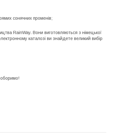
 прямих сонячних променів;
ництва RainWay. Вони виготовляються з німецької
електронному каталозі ви знайдете великий вибір
оримо!