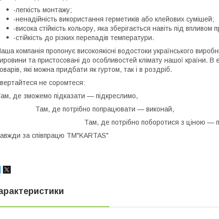
-легкість монтажу;
-ненадійність використання герметиків або клейових сумішей;
-висока стійкість кольору, яка зберігається навіть під впливом
-стійкість до різких перепадів температури.
аша компанія пропонує високоякісні водостоки українського вироб
ировини та пристосовані до особливостей клімату нашої країни. В 
оварів, які можна придбати як гуртом, так і в роздріб.
вертайтеся не соромтеся:
ам, де зможемо підказати — підкреслимо,
Там, де потрібно попрацювати — виконай,
Там, де потрібно поборотися з ціною — поб
авжди за співпрацю TM"KARTAS"
арактеристики