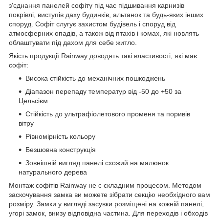
з'єднання панелей софіту під час підшивання карнизів
покрівлі, виступів даху будинків, альтанок та будь-яких інших
споруд. Софіт слугує захистом будівель і споруд від
атмосферних опадів, а також від птахів і комах, які новлять
облаштувати під дахом для себе житло.
Якість продукції Rainway доводять такі властивості, які має
софіт:
Висока стійкість до механічних пошкоджень
Діапазон перепаду температур від -50 до +50 за
Цельсієм
Стійкість до ультрафіолетового променя та поривів
вітру
Рівномірність кольору
Безшовна конструкція
Зовнішній вигляд панелі схожий на малюнок
натурального дерева
Монтаж софітів Rainway не є складним процесом. Методом
заскочування замка ви можете зібрати секцію необхідного вам
розміру. Замки у вигляді засувки розміщені на кожній панелі,
угорі замок, внизу відповідна частина. Для переходів і обходів