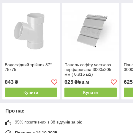
Водосхідний трійник 87°
Панель софіту частково
Пане
75х75
перфарована 3000x305
3000
мм ( 0.915 м2)
843
625
625
₴
₴/кв.м
Купити
Купити
Про нас
95% позитивних з 38 відгуків за рік
Працює з 14.10.2025