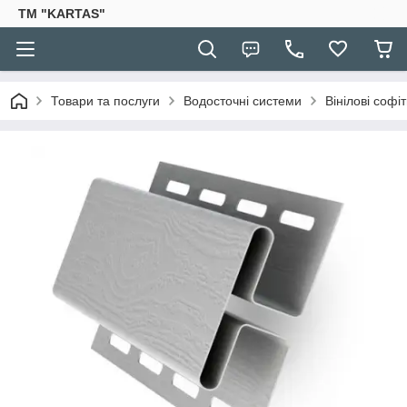
TM "KARTAS"
Товари та послуги
Водосточні системи
Вінілові софі