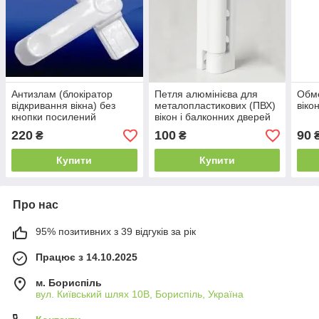
Антизлам (блокіратор
Петля алюмінієва для
Обме
відкривання вікна) без
металопластикових (ПВХ)
віко
кнопки посилений
вікон і балконних дверей
біла
220
100
90
₴
₴
Купити
Купити
Про нас
95% позитивних з 39 відгуків за рік
Працює з 14.10.2025
м. Бориспіль
вул. Київський шлях 10В, Бориспіль, Україна