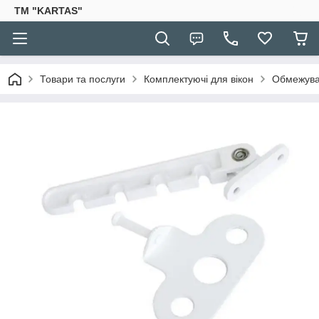
TM "KARTAS"
Товари та послуги
Комплектуючі для вікон
Обмежувач