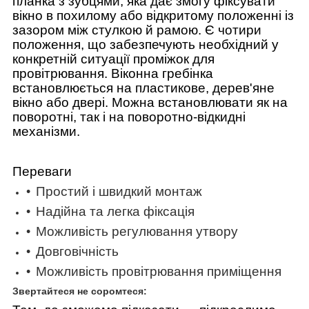
планка з зубцями, яка дає змогу фіксувати
вікно в похилому або відкритому положенні із
зазором між стулкою й рамою. Є чотири
положення, що забезпечують необхідний у
конкретній ситуації проміжок для
провітрювання. Віконна гребінка
встановлюється на пластикове, дерев'яне
вікно або двері. Можна встановлювати як на
поворотні, так і на поворотно-відкидні
механізми.
Переваги
Простий і швидкий монтаж
Надійна та легка фіксація
Можливість регулювання утвору
Довговічність
Можливість провітрювання приміщення
Звертайтеся не соромтеся: