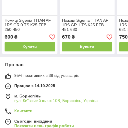
Ножиці Sigenia TITAN AF
Ножиці Sigenia TITAN AF
Ножи
1RS GR.0 TS K25 FFB
1RS GR.1 TS K25 FFB
1RS 
250-450
451-680
681-
600
670
750
₴
₴
Купити
Купити
Про нас
95% позитивних з 39 відгуків за рік
Працює з 14.10.2025
м. Бориспіль
вул. Київський шлях 10В, Бориспіль, Україна
Контакти
Сьогодні вихідний
Показати весь графік роботи