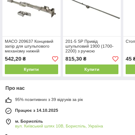
MACO 209637 Концевий
201-5 SP Привід
Сто
запір для штульпового
штульповий 1900 (1700-
механізму нижній
2200) з ручкою
542,20
815,30
45
₴
₴
Купити
Купити
Про нас
95% позитивних з 39 відгуків за рік
Працює з 14.10.2025
м. Бориспіль
вул. Київський шлях 10В, Бориспіль, Україна