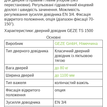
для дверей із правим і лівим упором (без
перестановки). Регульовані гідравлічний кінцевий
дохлоп і швидкість зачинення. Можливість
регулювання зусилля довідника EN 3/4. Фіксація
відкритого положення, опція (діапазон фіксації 70-
150°).
Характеристики: дверний довідник GEZE TS 1500
Основні
Виробник
GEZE GmbH, Німеччина
Тип дверного довідника
Класичний дверний
довідник із ліктьовою
тягою
Вага дверей
до 80 кг
Ширина дверей
до 1100 мм
Тип важеля
колінчастий важіль
Фіксація відкритого
опция
положення
Зусилля доводчика
EN 3/4