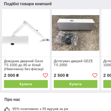
Подібні товари компанії
Доводчик дверний Geze
Дотягувач дверей GEZE
Дотя
TS 1500 до 80 кг білий
TS 2000
150
(Німеччина) без фіксації
2 000
2 500
2 0
₴
₴
Купити
Купити
Про нас
95% позитивних з 39 відгуків за рік