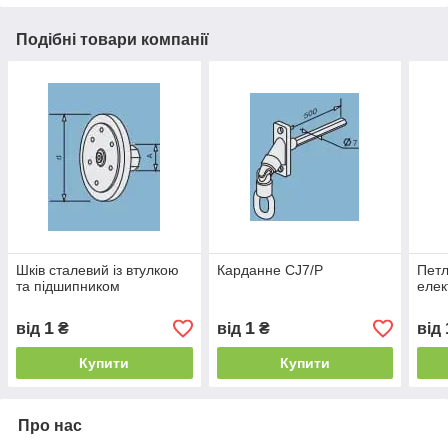
Подібні товари компанії
Шків сталевий із втулкою
Карданне CJ7/P
Петл
та підшипником
елек
1
1
від
₴
від
₴
від
Купити
Купити
Про нас