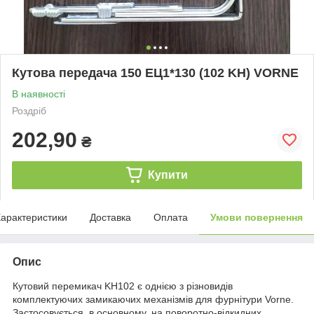
Кутова передача 150 ЕЦ1*130 (102 KH) VORNE
В наявності
Роздріб
202,90
₴
Купити
арактеристики
Доставка
Оплата
Умови повернення
Опис
Кутовий перемикач KH102 є однією з різновидів
комплектуючих замикаючих механізмів для фурнітури Vorne.
Застосовується, в основному, на поворотно-відкидних