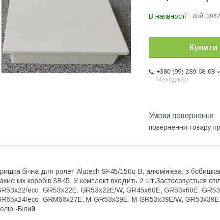
В наявності
Код:
3062
Купити
+380 (99) 289-68-08
Менеджер
повернення товару п
ришка бічна для ролет Alutech SF45/150u-B, алюмінієва, з бобишка
ахисних коробів SB45. У комплект входить 2 шт.Застосовується с
R53x22/eco, GR53x22E, GR53x22E/W, GR45x60E, GR53x60E, GR53
R65x24/eco, GRM66x27E, M-GR53x39E, M-GR53x39E/W, GR53x39E
олір -Білий