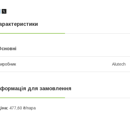
арактеристики
Основні
иробник
Alutech
нформація для замовлення
іна:
477,60 ₴/пара