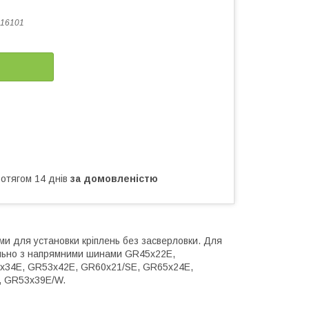
16101
ротягом 14 днів
за домовленістю
ми для установки кріплень без засверловки. Для
пільно з напрямними шинами GR45x22E,
x34E, GR53x42E, GR60x21/SE, GR65x24E,
, GR53x39E/W.