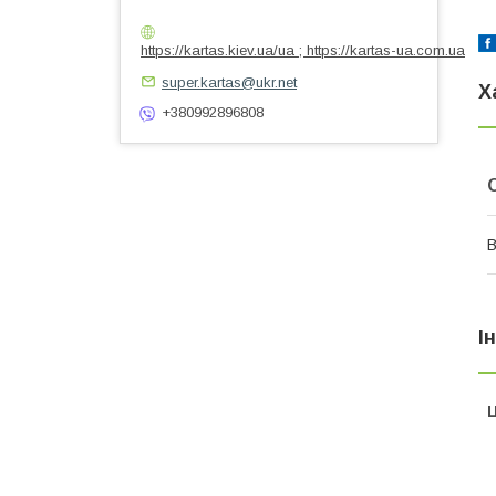
https://kartas.kiev.ua/ua ; https://kartas-ua.com.ua
super.kartas@ukr.net
Х
+380992896808
В
І
Ц