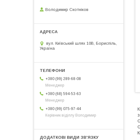
Володимир Скотніков
вул. Київський шлях 10В, Бориспіль,
Україна
+380 (99) 289-68-08
Менеджер
+380 (68) 594-53-63
Менеджер
К
+380 (99) 075-97-44
з
Керівник віділлу Володимир
G
G
К