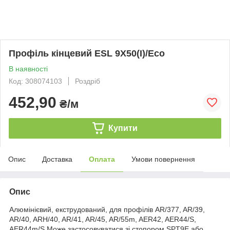
Профіль кінцевий ESL 9Х50(I)/Eco
В наявності
Код: 308074103
Роздріб
452,90
₴/м
Купити
Опис
Доставка
Оплата
Умови повернення
Опис
Алюмінієвий, екструдований, для профілів AR/377, AR/39,
AR/40, ARH/40, AR/41, AR/45, AR/55m, AER42, AER44/S,
AER44m/S.Може застосовуватися зі стопором SPT9E або