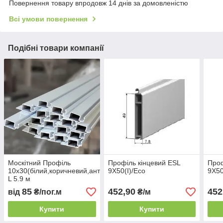
Повернення товару впродовж 14 днів за домовленістю
Всі умови повернення
Подібні товари компанії
Москітний Профіль
Профіль кінцевий ESL
Проф
10х30(білий,коричневий,антрацит,зол.дуб)
9Х50(I)/Eco
9Х50
L 5.9 м
85
452,90
452
від
₴/пог.м
₴/м
Купити
Купити